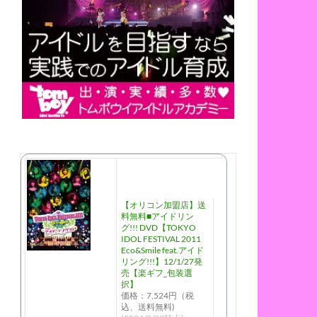
【オリコン加盟店】送
料無料■アイドリン
グ!!! DVD【TOKYO
IDOL FESTIVAL 2011
Eco&Smile feat.アイド
リング!!!】12/1/27発
売【楽ギフ_包装選
択】
価格：7,524円（税
込、送料無料)