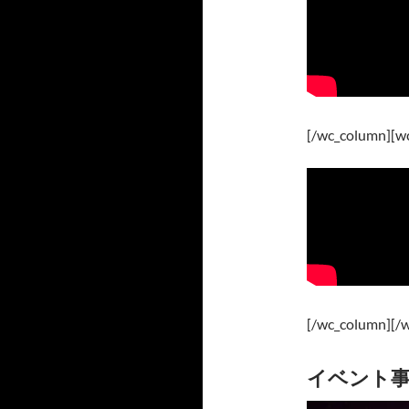
[/wc_column][wc
[/wc_column][/
イベント