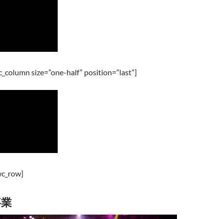
_column size=”one-half” position=”last”]
wc_row]
事業