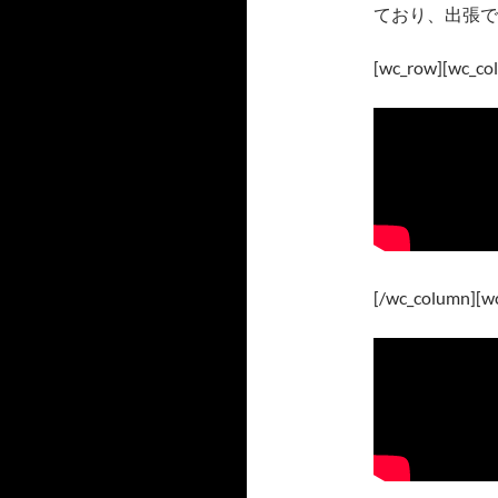
ており、出張で
[wc_row][wc_col
[/wc_column][wc