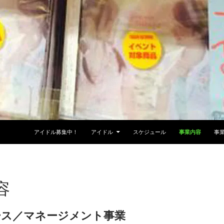
アイドル募集中！
アイドル
スケジュール
事業内容
事
容
ース／マネージメント事業