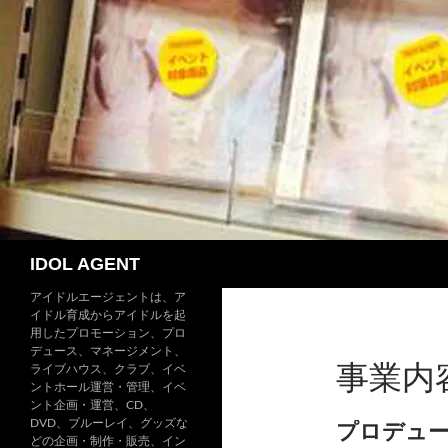
コ
ン
テ
ン
ツ
へ
ス
キ
ッ
プ
検
IDOL AGENT
索
アイドルエージェントは、ア
イドル育成からアイドルを起
用したプロモーション、プロ
デュース、マネージメント、
事業内
ライブハウス、クラブ、イベ
ントホール運営・管理、イベ
ント企画・運営、CD、
DVD、ブルーレイ、グッズな
プロデュ
どの企画・制作・販売、イン