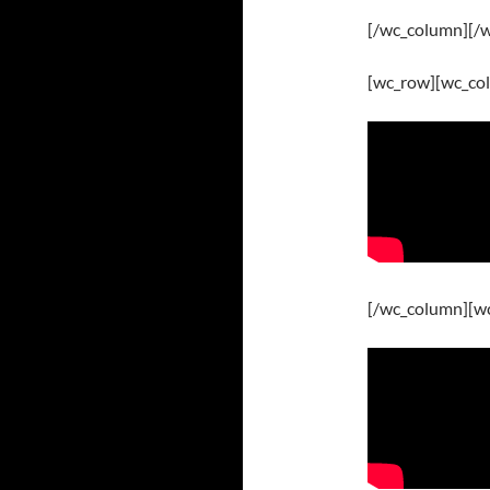
[/wc_column][/
[wc_row][wc_col
[/wc_column][wc