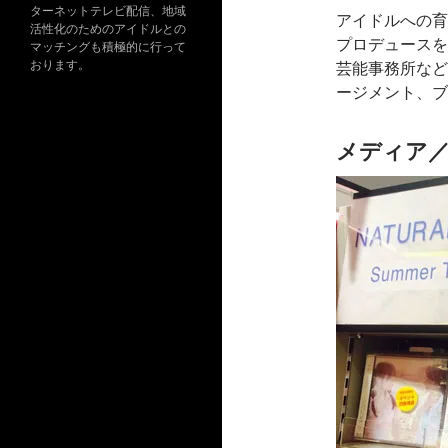
ターネットテレビ配信、地域
アイドルへの育
活性化のためのアイドルとの
プロデュースを
マッチングも積極的に行って
おります。
芸能事務所など
ージメント、ブ
メディア