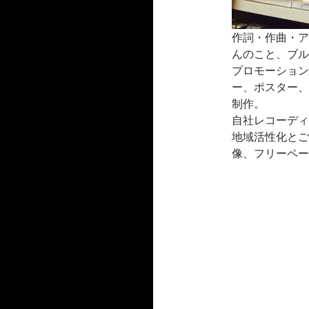
作詞・作曲・ア
んのこと、ブル
プロモーション
ー、ポスター、
制作。
自社レコーディ
地域活性化とご
像、フリーペー