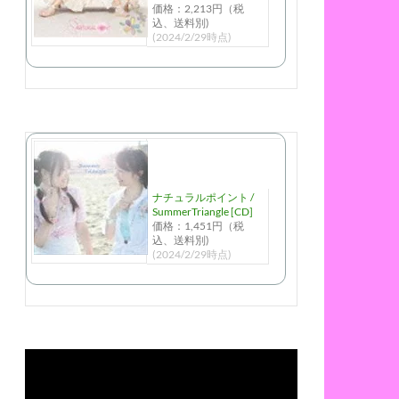
価格：2,213円（税
込、送料別)
(2024/2/29時点)
ナチュラルポイント /
SummerTriangle [CD]
価格：1,451円（税
込、送料別)
(2024/2/29時点)