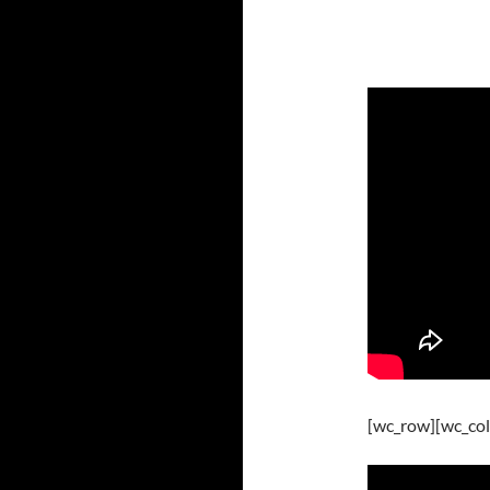
[wc_row][wc_col