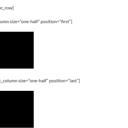
wc_row]
umn size=”one-half” position=”first”]
_column size=”one-half” position=”last”]